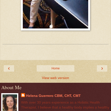
‹
›
Home
View web version
About Me
Helena Guerrero CBM, CHT, CMT
With over 30 years experience as a Holistic Health
Therapist, I believe that a healthy body implies a healthy